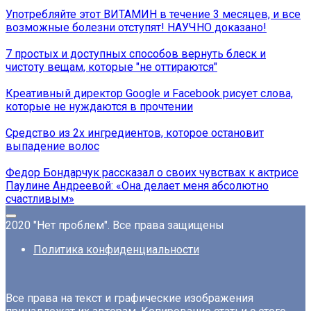
Употребляйте этот ВИТАМИН в течение 3 месяцев, и все
возможные болезни отступят! НАУЧНО доказано!
7 простых и доступных способов вернуть блеск и
чистоту вещам, которые ″не оттираются″
Креативный директор Google и Facebook рисует слова,
которые не нуждаются в прочтении
Средство из 2х ингредиентов, которое остановит
выпадение волос
Федор Бондарчук рассказал о своих чувствах к актрисе
Паулине Андреевой: «Она делает меня абсолютно
счастливым»
2020 "Нет проблем". Все права защищены
Политика конфиденциальности
Все права на текст и графические изображения