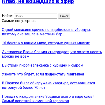
Клаб, не вошедших в эфир
Найти:
Самые популярные:
Одной монахине срочно понадобилось в уборную,
поэтому она зашла в местный бар….
16 фактов о нашем мире, которые удивят многих
Экстрасенс Елена Ясевич утверждает, что золото носить
можно не всем
Быстрый пирог-запеканка с курицей и сыром
Узнайте, что будет, если пощекотать пингвина!
В Париже была обнаружена квартира, остававшаяся
нетронутой более 70 лет
Правда о каждом знаке Зодиака всего в паре слов!
Самый короткий и смешной гороскоп