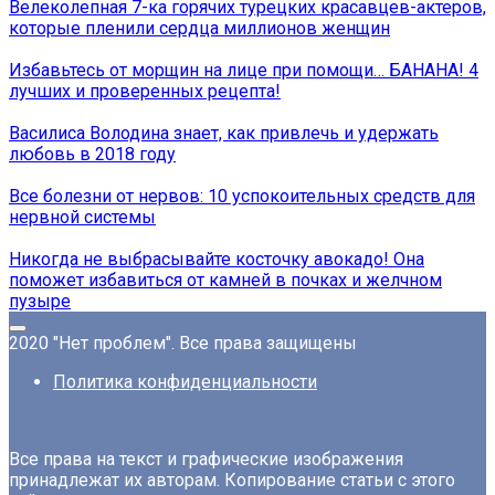
Велеколепная 7-ка горячих турецких красавцев-актеров,
которые пленили сердца миллионов женщин
Избавьтесь от морщин на лице при помощи… БАНАНА! 4
лучших и проверенных рецепта!
Василиса Володина знает, как привлечь и удержать
любовь в 2018 году
Все болезни от нервов: 10 успокоительных средств для
нервной системы
Никогда не выбрасывайте косточку авокадо! Она
поможет избавиться от камней в почках и желчном
пузыре
2020 "Нет проблем". Все права защищены
Политика конфиденциальности
Все права на текст и графические изображения
принадлежат их авторам. Копирование статьи с этого