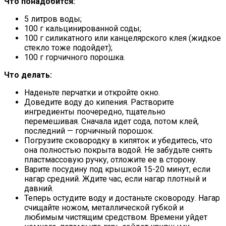
Что понадобится:
5 литров воды;
100 г кальцинированной соды;
100 г силикатного или канцелярского клея (жидкое
стекло тоже подойдет);
100 г горчичного порошка.
Что делать:
Наденьте перчатки и откройте окно.
Доведите воду до кипения. Растворите
ингредиенты поочередно, тщательно
перемешивая. Сначала идет сода, потом клей,
последний — горчичный порошок.
Погрузите сковородку в кипяток и убедитесь, что
она полностью покрыта водой. Не забудьте снять
пластмассовую ручку, отложите ее в сторону.
Варите посудину под крышкой 15-20 минут, если
нагар средний. Ждите час, если нагар плотный и
давний.
Теперь остудите воду и достаньте сковороду. Нагар
счищайте ножом, металлической губкой и
любимым чистящим средством. Времени уйдет