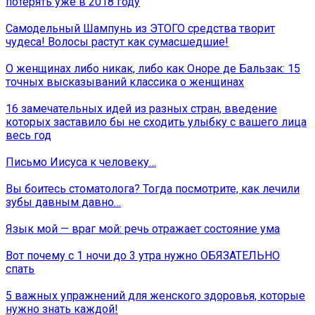
потерять уже в 2018 году
Самодельный Шампунь из ЭТОГО средства творит
чудеса! Волосы растут как сумасшедшие!
О женщинах либо никак, либо как Оноре де Бальзак: 15
точных высказываний классика о женщинах
16 замечательных идей из разных стран, введение
которых заставило бы не сходить улыбку с вашего лица
весь год
Письмо Иисуса к человеку…
Вы боитесь стоматолога? Тогда посмотрите, как лечили
зубы давным давно…
Язык мой — враг мой: речь отражает состояние ума
Вот почему с 1 ночи до 3 утра нужно ОБЯЗАТЕЛЬНО
спать
5 важных упражнений для женского здоровья, которые
нужно знать каждой!