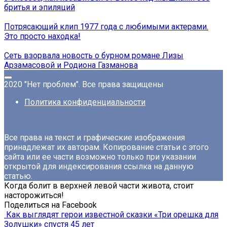
бритья и эпиляций
Потрясающий клип 1977 года с любимыми актерами.
Это просто находка!
Сеть взорвала новость о бурном романе Лизы
Арзамасовой и Родиона Газманова
2020 "Нет проблем". Все права защищены
Политика конфиденциальности
Все права на текст и графические изображения
принадлежат их авторам. Копирование статьи с этого
сайта или ее части возможно только при указании
открытой для индексирования ссылка на данную
статью.
Когда болит в верхней левой части живота, стоит
насторожиться!
Поделиться на Facebook
Как выглядят герои известной сказки «Три орешка для
Золушки» спустя 45 лет