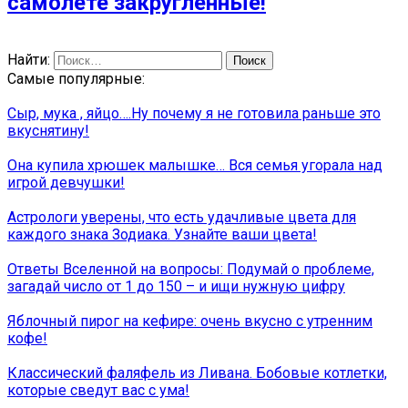
самолете закругленные!
Найти:
Самые популярные:
Сыр, мука , яйцо….Ну почему я не готовила раньше это
вкуснятину!
Она купила хрюшек малышке… Вся семья угорала над
игрой девчушки!
Астрологи уверены, что есть удачливые цвета для
каждого знака Зодиака. Узнайте ваши цвета!
Ответы Вселенной на вопросы: Подумай о проблеме,
загадай число от 1 до 150 – и ищи нужную цифру
Яблочный пирог на кефире: очень вкусно с утренним
кофе!
Классический фаляфель из Ливана. Бобовые котлетки,
которые сведут вас с ума!