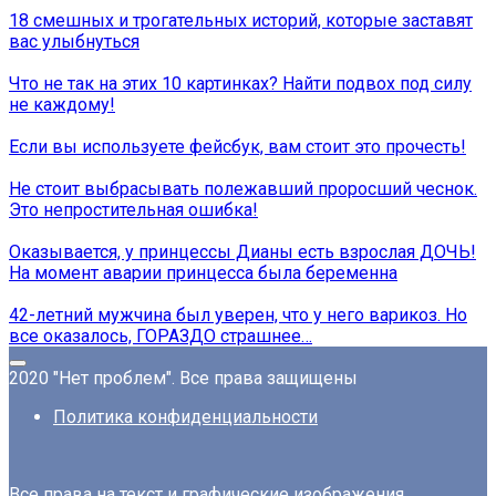
18 смешных и трогательных историй, которые заставят
вас улыбнуться
Что не так на этих 10 картинках? Найти подвох под силу
не каждому!
Если вы используете фейсбук, вам стоит это прочесть!
Не стоит выбрасывать полежавший проросший чеснок.
Это непростительная ошибка!
Оказывается, у принцессы Дианы есть взрослая ДОЧЬ!
На момент аварии принцесса была беременна
42-летний мужчина был уверен, что у него варикоз. Но
все оказалось, ГОРАЗДО страшнее…
2020 "Нет проблем". Все права защищены
Политика конфиденциальности
Все права на текст и графические изображения