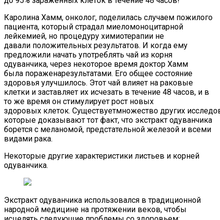
до 95% зараженных клеток в течение 48 часов!
Каролина Хамм, онколог, поделилась случаем пожилого
пациента, который страдал миеломоноцитарной
лейкемией, но процедуру химиотерапии не
давали положительных результатов. И когда ему
предложили начать употреблять чай из корня
одуванчика, через некоторое время доктор Хамм
была пораженарезультатами. Его общее состояние
здоровья улучшилось. Этот чай влияет на раковые
клетки и заставляет их исчезать в течение 48 часов, и в
то же время он стимулирует рост новых
здоровых клеток. Существуетмножество других исследо
которые доказывают тот факт, что экстракт одуванчика
борется с меланомой, предстательной железой и всеми
видами рака.
Некоторые другие характеристики листьев и корней
одуванчика.
Экстракт одуванчика использовался в традиционной
народной медицине на протяжении веков, чтобы
исцелять следующие проблемы со здоровьем: