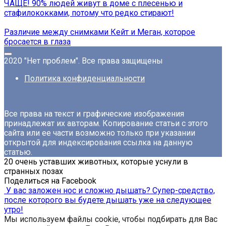
ЧАЩЕ! 90% людей живут в доме с плесенью и
стафилококками, потому что редко стирают!
Различие между снимками Кейт и Меган, которое
бросается в глаза
2020 "Нет проблем". Все права защищены
Политика конфиденциальности
Все права на текст и графические изображения
принадлежат их авторам. Копирование статьи с этого
сайта или ее части возможно только при указании
открытой для индексирования ссылка на данную
статью.
20 очень уставших животных, которые уснули в
странных позах
Поделиться на Facebook
У вас заложен нос и сложно дышать? Супер-средство,
после которого вы будете дышать уже на следующее
утро!
Мы используем файлы cookie, чтобы подбирать для Вас