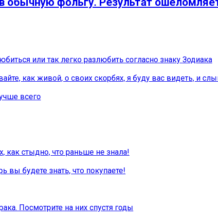
 в обычную фольгу. Результат ошеломляет
любиться или так легко разлюбить согласно знаку Зодиака
айте, как живой, о своих скорбях, я буду вас видеть, и сл
лучше всего
 как стыдно, что раньше не знала!
ь вы будете знать, что покупаете!
рака. Посмотрите на них спустя годы