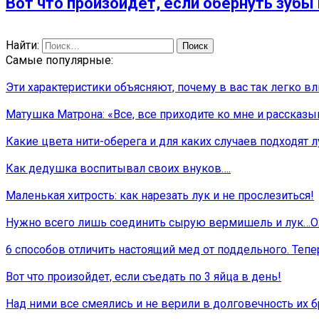
Вот что произойдет, если обернуть зубы
Найти:
Самые популярные:
Эти характеристики объясняют, почему в вас так легко в
Матушка Матрона: «Все, все приходите ко мне и рассказыв
Какие цвета нити-оберега и для каких случаев подходят 
Как дедушка воспитывал своих внуков….
Маленькая хитрость: как нарезать лук и не прослезиться!
Нужно всего лишь соединить сырую вермишель и лук…Ох,
6 способов отличить настоящий мед от поддельного. Тепер
Вот что произойдет, если съедать по 3 яйца в день!
Над ними все смеялись и не верили в долговечность их б